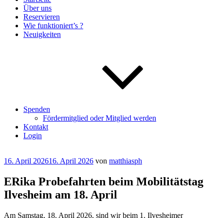
Über uns
Reservieren
Wie funktioniert’s ?
Neuigkeiten
Spenden
Fördermitglied oder Mitglied werden
Kontakt
Login
Veröffentlicht
16. April 2026
16. April 2026
von
matthiasph
am
ERika Probefahrten beim Mobilitätstag
Ilvesheim am 18. April
Am Samstag, 18. April 2026, sind wir beim 1. Ilvesheimer