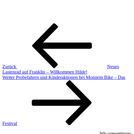
Beitragsnavigation
Vorheriger
Beitrag
Zurück
Neues
Lastenrad auf Franklin – Willkommen Hilde!
Nächster
Weiter
Probefahren und Kinderaktionen bei Monnem Bike – Das
Beitrag
Festival
Wir unterstützen: