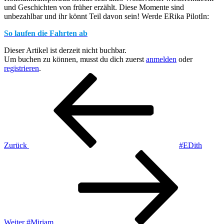
und Geschichten von früher erzählt. Diese Momente sind
unbezahlbar und ihr könnt Teil davon sein! Werde ERika PilotIn:
So laufen die Fahrten ab
Dieser Artikel ist derzeit nicht buchbar.
Um buchen zu können, musst du dich zuerst
anmelden
oder
registrieren
.
Beitragsnavigation
Vorheriger
Beitrag
Zurück
#EDith
Nächster
Beitrag
Weiter
#Miriam