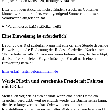
eingeschränkten Menschen, freudige Ausfahrten.
Bitte bringt den Akku möglichst geladen zurück, im Container
können wir ihn nur laden, wenn genügend Sonneschein unsere
Solarbatterie aufgeladen hat.
Warum dieses LaMa „ERika“ heißt
Eine Einweisung ist erforderlich!
Bevor du das Rad ausleihen kannst ist eine ca. eine Stunde dauernde
Einweisung in die Bedienung des Rades erforderlich. Nach dieser
“Fahrschule” erhältst Du von uns einen Führerschein, der berechtigt,
das Rad frei zu mieten. Frage einfach per E-mail nach einem
Einweisungstermin:
lama.erika@lastenvelomannheim.de
Werde PilotIn und verschenke Freude mit Fahrten
mit ERika
Stellt euch vor, wie es sich anfühlt, wenn eine ältere Dame ein
Tränchen verdrückt, weil sie endlich wieder die Bäume sehen kann,
die sie so lange vermisst hat. Oder wie jemand aus dem
Rollstuhltransportrad heraus sein altes Wohnviertel wiederentdeckt