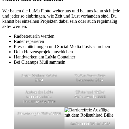
Wir bauen die LaMa Flotte weiter aus und bei uns kann sich jede
und jeder so einbringen, wie Zeit und Lust vorhanden sind. Du
kannst bei einzelnen Projekten dabei sein oder auch regelmäßig
aktiv werden:
RadbetreuerIn werden
Räder reparieren
Pressemitteilungen und Social Media Posts schreiben
Dein Herzensprojekt anschieben
Handwerken am LaMa Container
Bei Cleanups Müll sammeln
LaMa Weihnachtsfeier
Treffen Forum Freie
2024
Lastenräder 2024
Ausbau des LaMa
‘ERika’ und ‘Billie’
Containers beim
Aktionswoche 2024
Freiwilligentag 2024
Einweisung in ‘Billie’ 2024
Ausfahrt mit ‘Billie’ 2023