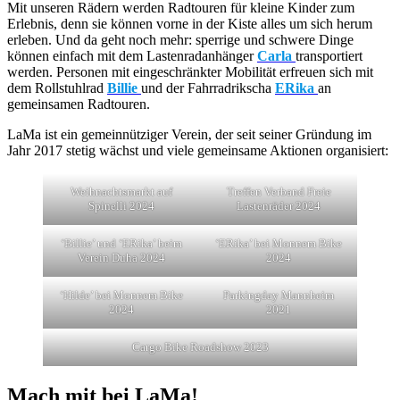
Mit unseren Rädern werden Radtouren für kleine Kinder zum
Erlebnis, denn sie können vorne in der Kiste alles um sich herum
erleben. Und da geht noch mehr: sperrige und schwere Dinge
können einfach mit dem Lastenradanhänger
Carla
transportiert
werden. Personen mit eingeschränkter Mobilität erfreuen sich mit
dem Rollstuhlrad
Billie
und der Fahrradrikscha
ERika
an
gemeinsamen Radtouren.
LaMa ist ein gemeinnütziger Verein, der seit seiner Gründung im
Jahr 2017 stetig wächst und viele gemeinsame Aktionen organisiert:
Weihnachtsmarkt auf
Treffen Verband Freie
Spinelli 2024
Lastenräder 2024
‘Billie’ und ‘ERika’ beim
‘ERika’ bei Monnem Bike
Verein Duha 2024
2024
‘Hilde’ bei Monnem Bike
Parkingday Mannheim
2024
2021
Cargo Bike Roadshow 2023
Mach mit bei LaMa!