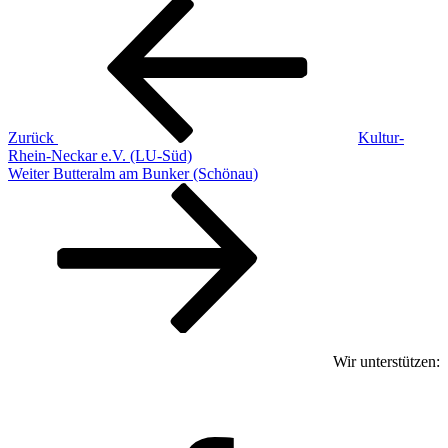
Beitragsnavigation
Vorheriger
Beitrag
Zurück
Kultur-
Rhein-Neckar e.V. (LU-Süd)
Nächster
Weiter
Butteralm am Bunker (Schönau)
Beitrag
Wir unterstützen:
facebook